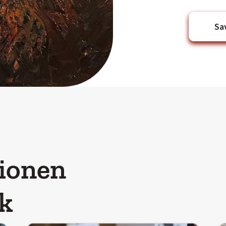
Sa
tionen
ck