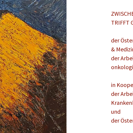
ZWISCHE
TRIFFT
der Öste
& Medizi
der Arbe
onkologi
in Koope
der Arbe
Kranken
und
der Öste